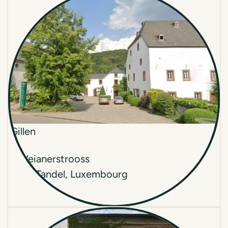
Gillen
8, Veianerstrooss
9395
Tandel
,
Luxembourg
Fermé