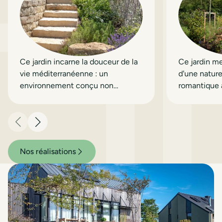
Ce jardin incarne la douceur de la
Ce jardin me
vie méditerranéenne : un
d'une natur
environnement conçu non
romantique 
seulement pour être admiré, mais
architecture
aussi pour être savouré et
redécouvert au fil des saisons.
Précédent
Suivant
Nos réalisations