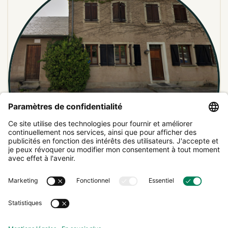
La Pépinière et le Gardencenter
13, Veianerstrooss
9395
Tandel
,
Luxembourg
Fermé