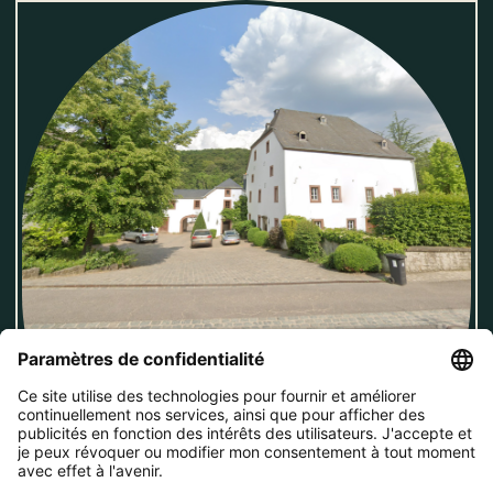
Bureaux
8, Veianerstrooss
9395
Tandel
,
Luxembourg