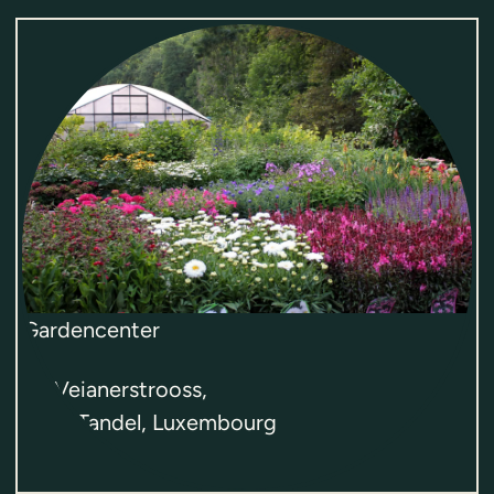
Locations
Gardencenter
13, Veianerstrooss,
9395
Tandel
,
Luxembourg
Ouvert