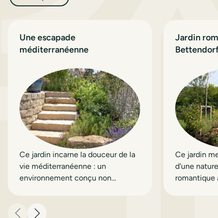
Une escapade
Jardin rom
méditerranéenne
Bettendor
Ce jardin incarne la douceur de la
Ce jardin me
vie méditerranéenne : un
d'une natur
environnement conçu non
romantique 
seulement pour être admiré, mais
architecture
aussi pour être savouré et
redécouvert au fil des saisons.
Précédent
Suivant