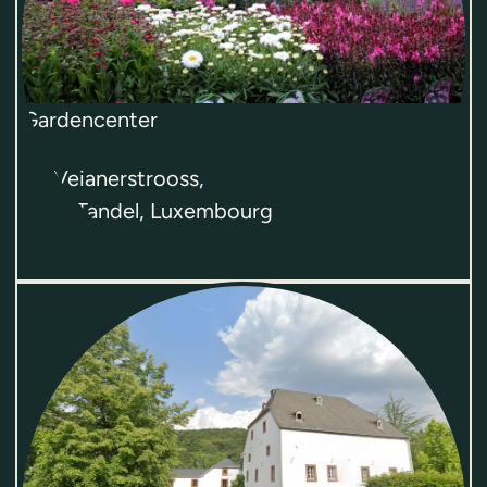
Gardencenter
13, Veianerstrooss,
9395
Tandel
,
Luxembourg
Ouvert