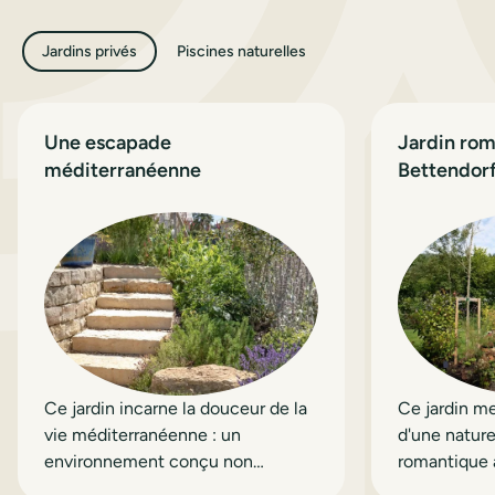
Jardins privés
Piscines naturelles
Une escapade
Jardin rom
méditerranéenne
Bettendor
Ce jardin incarne la douceur de la
Ce jardin me
vie méditerranéenne : un
d'une natur
environnement conçu non
romantique 
seulement pour être admiré, mais
architecture