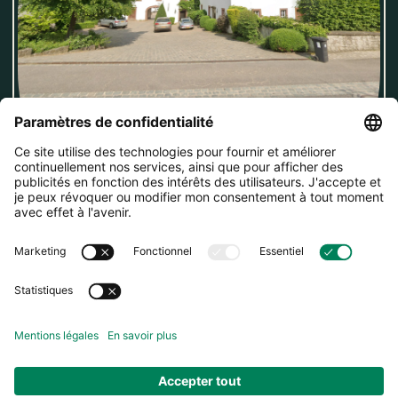
Bureaux
8, Veianerstrooss
9395
Tandel
,
Luxembourg
Ouvert