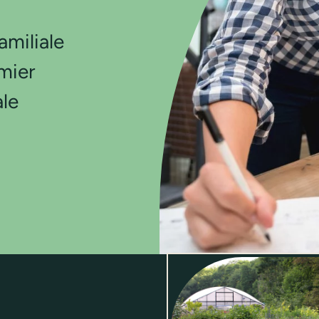
amiliale
emier
le
Locations